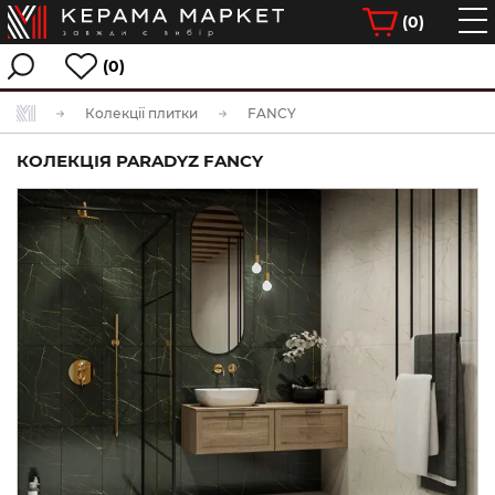
(
0
)
(0)
Колекції плитки
FANCY
КОЛЕКЦІЯ PARADYZ FANCY