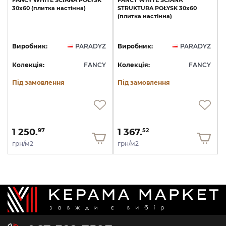
FANCY
WHITE
ŚCIANA
POŁYSK
FANCY
WHITE
ŚCIANA
30х60
(плитка
настінна)
STRUKTURA
POŁYSK
30х60
(плитка
настінна)
Виробник:
PARADYZ
Виробник:
PARADYZ
Колекція:
FANCY
Колекція:
FANCY
Під замовлення
Під замовлення
1 250.
1 367.
97
52
грн/м2
грн/м2