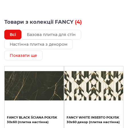
Товари з колекції FANCY
(4)
Всі
Базова плитка для стін
Настінна плитка з декором
Показати ще
FANCY
BLACK
ŚCIANA
POŁYSK
FANCY
WHITE
INSERTO
POŁYSK
30х60
(плитка
настінна)
30x60
декор
(плитка
настінна)