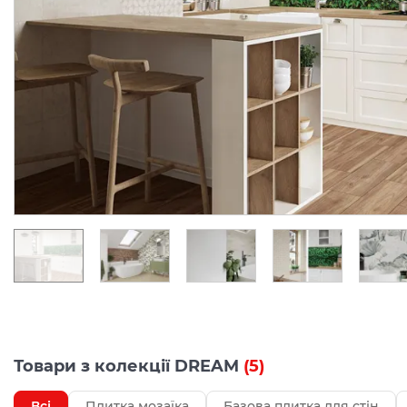
Товари з колекції DREAM
(5)
Всі
Плитка мозаїка
Базова плитка для стін