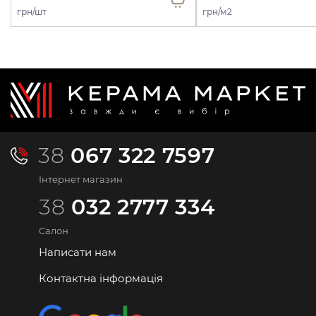
грн/шт
грн/м2
38
067 322 7597
Інтернет магазин
38
032 2777 334
Салон
Написати нам
Контактна інформація