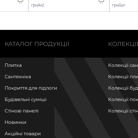
грн/м2
грн/шт
КАТАЛОГ ПРОДУКЦІЇ
КОЛЕКЦІ
Плитка
Колекції са
Сантехніка
Колекції пл
Покриття для підлоги
Колекції бу
Будівельні суміші
Колекції по
Стінові панелі
Колекції ст
Новинки
Акційні товари