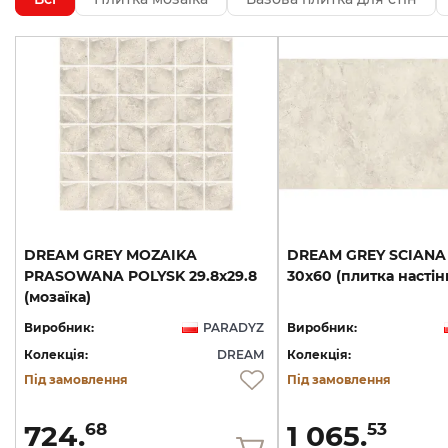
DREAM GREY MOZAIKA
DREAM
GREY
SCIANA
PRASOWANA POLYSK 29.8х29.8
30х60
(плитка
настін
(мозаїка)
Виробник:
PARADYZ
Виробник:
Колекція:
DREAM
Колекція:
Під замовлення
Під замовлення
724.
1 065.
68
53