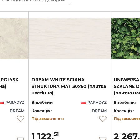
POLYSK
DREAM WHITE SCIANA
UNIWERSA
на)
STRUKTURA MAT 30х60 (плитка
SZKLANE D
настінна)
(плитка на
PARADYZ
Виробник:
PARADYZ
Виробник:
DREAM
Колекція:
DREAM
Колекція:
Під замовлення
Під замовле
1 122.
2 267.
51