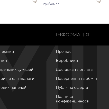
грн/компл
Ї
ІНФОРМАЦІЯ
нтехніки
Про нас
итки
Виробники
дівельних сумішей
Доставка та оплата
криття для підлоги
Повернення та обмін
інових панелей
Публічна оферта
Політика
конфіденційності