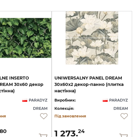
LNE INSERTO
UNIWERSALNY PANEL DREAM
REAM 30x60 декор
30x60х2 декор-панно (плитка
стінна)
настінна)
PARADYZ
Виробник:
PARADYZ
DREAM
Колекція:
DREAM
ння
Під замовлення
1 273.
80
24