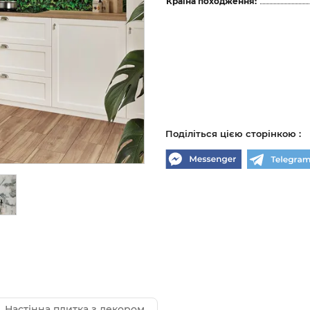
Країна походження:
Поділіться цією сторінкою :
Настінна плитка з декором