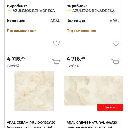
Виробник:
Виробник:
AZULEJOS BENADRESA
AZULEJOS BENADRESA
Колекція:
ARAL
Колекція:
ARAL
Під замовлення
Під замовлення
4 716.
4 716.
39
39
грн/м2
грн/м2
новинкa
ARAL
CREAM
PULIDO
120x120
ARAL
CREAM
NATURAL
60x120
(плитка
для
підлоги
і
стін)
(плитка
для
підлоги
і
стін)