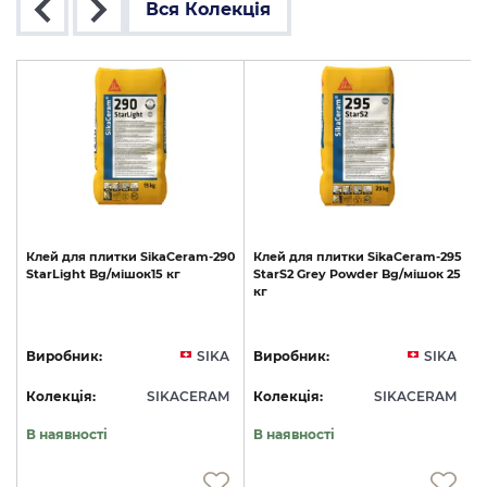
Вся Колекція
55
Клей
для
плитки
SikaCeram-290
Клей
для
плитки
SikaCeram-295
StarLight
Bg/мішок15
кг
StarS2
Grey
Powder
Bg/мішок
25
S
кг
A
Виробник:
SIKA
Виробник:
SIKA
M
Колекція:
SIKACERAM
Колекція:
SIKACERAM
В наявності
В наявності