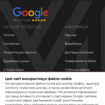
КАТАЛОГ ПРОДУКЦІЇ
ІНФОРМАЦІЯ
Плитка
Про нас
Сантехніка
Виробники
Покриття для підлоги
Доставка та оплата
Будівельні суміші
Повернення та обмін
Стінові панелі
Публічна оферта
Цей сайт використовує файли cookie
Новинки
Політика
конфіденційності
Ми використовуємо файли cookie для аналізу трафіку, адаптації
Акційні товари
контенту та реклами для вас, а також дозволяємо ділитися
інформацією в соціальних мережах. Ми ділимося інформацією
Акції/Знижки
про вашу активність в Інтернеті з партнерами Google: сайтами
соціальних мереж, рекламними та веб-аналітичними
ПРИЄДНУЙТЕСЬ ДО НАС У СОЦМЕРЕЖАХ
компаніями. Наші партнери можуть поєднувати цю інформацію