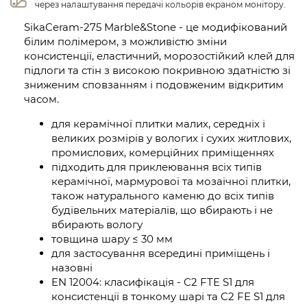
через налаштування передачі кольорів екраном монітору.
SikaCeram-275 Marble&Stone - це модифікований
білим полімером, з можливістю зміни
консистенції, еластичний, морозостійкий клей для
підлоги та стін з високою покривною здатністю зі
зниженим сповзанням і подовженим відкритим
часом.
для керамічної плитки малих, середніх і
великих розмірів у вологих і сухих житлових,
промислових, комерційних приміщеннях
підходить для приклеювання всіх типів
керамічної, мармурової та мозаїчної плитки,
також натурального каменю до всіх типів
будівельних матеріалів, що вбирають і не
вбирають вологу
товщина шару ≤ 30 мм
для застосування всередині приміщень і
назовні
EN 12004: класифікація - C2 FTE S1 для
консистенції в тонкому шарі та C2 FE S1 для